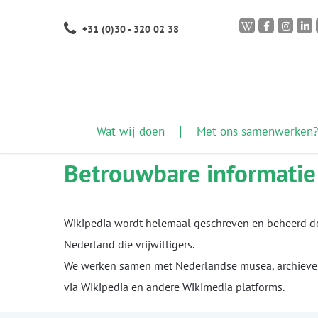
Skip
+31 (0)30 - 320 02 38
to
main
content
Wat wij doen
Met ons samenwerken?
Betrouwbare informatie
Wikipedia wordt helemaal geschreven en beheerd doo
Nederland die vrijwilligers.
We werken samen met Nederlandse musea, archieven 
via Wikipedia en andere Wikimedia platforms.