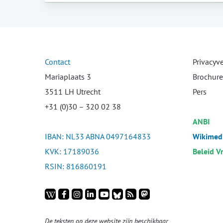
Contact
Privacyv
Mariaplaats 3
Brochure
3511 LH Utrecht
Pers
+31 (0)30 – 320 02 38
ANBI
IBAN: NL33 ABNA 0497164833
Wikimedi
KVK: 17189036
Beleid V
RSIN: 816860191
De teksten op deze website zijn beschikbaar