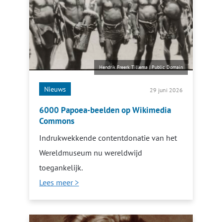
Hendrik Freerk Tillema
|
Public Domain
Nieuws
29 juni 2026
6000 Papoea-beelden op Wikimedia
Commons
Indrukwekkende contentdonatie van het
Wereldmuseum nu wereldwijd
toegankelijk.
Lees meer >