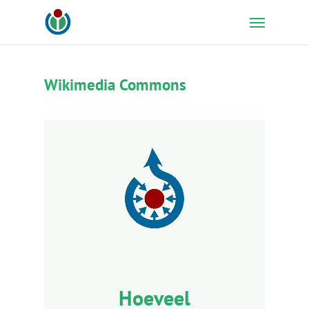
Skip
Menu
to
main
content
Wikimedia Commons
Hoeveel