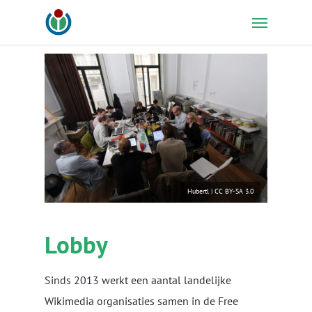
Skip
Menu
to
main
content
Hubertl
|
CC BY-SA 3.0
Lobby
Sinds 2013 werkt een aantal landelijke
Wikimedia organisaties samen in de Free