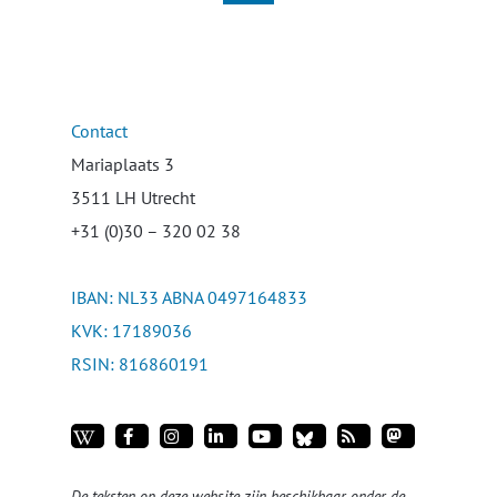
Contact
Mariaplaats 3
3511 LH Utrecht
+31 (0)30 – 320 02 38
IBAN: NL33 ABNA 0497164833
KVK: 17189036
RSIN: 816860191
De teksten op deze website zijn beschikbaar onder de