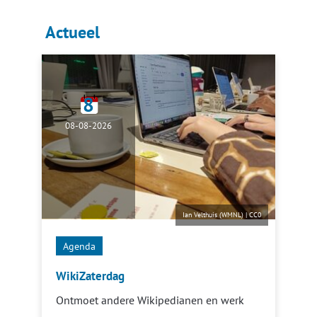
Actueel
8
08-08-2026
Ian Velthuis (WMNL)
|
CC0
Agenda
WikiZaterdag
Ontmoet andere Wikipedianen en werk