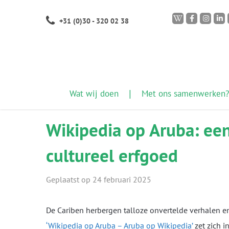
Skip
+31 (0)30 - 320 02 38
to
main
content
Wat wij doen
Met ons samenwerken?
Wikipedia op Aruba: ee
cultureel erfgoed
Geplaatst op 24 februari 2025
De Cariben herbergen talloze onvertelde verhalen e
‘Wikipedia op Aruba – Aruba op Wikipedia’
zet zich 