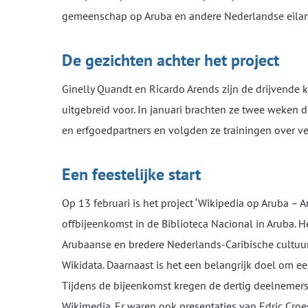
gemeenschap op Aruba en andere Nederlandse eiland
De gezichten achter het project
Ginelly Quandt en Ricardo Arends zijn de drijvende kra
uitgebreid voor. In januari brachten ze twee weke
en erfgoedpartners en volgden ze trainingen over 
Een feestelijke start
Op 13 februari is het project ‘Wikipedia op Aruba – A
offbijeenkomst in de Biblioteca Nacional in Aruba. Het
Arubaanse en bredere Nederlands-Caribische cultu
Wikidata. Daarnaast is het een belangrijk doel om 
Tijdens de bijeenkomst kregen de dertig deelnemers
Wikimedia. Er waren ook presentaties van Edric Croe