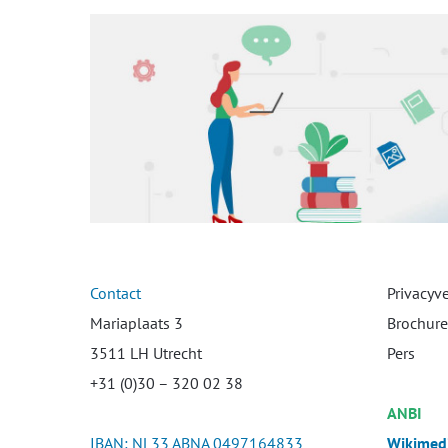
Contact
Privacyv
Mariaplaats 3
Brochure
3511 LH Utrecht
Pers
+31 (0)30 – 320 02 38
ANBI
IBAN: NL33 ABNA 0497164833
Wikimedi