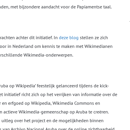
en, met bijzondere aandacht voor de Papiamentse taal.
chten achter dit initiatief. In
deze blog
stellen ze zich
n door in Nederland om kennis te maken met Wikimedianen
verschillende Wikimedia-onderwerpen.
ruba op Wikipedia’ feestelijk gelanceerd tijdens de kick-
 initiatief richt zich op het verrijken van informatie over de
ur en erfgoed op Wikipedia, Wikimedia Commons en
een actieve Wikimedia-gemeenschap op Aruba te creëren.
 uitleg over het project en de mogelijkheden binnen
s van Archivo Nacional Aruba over de online zichtbaarheid