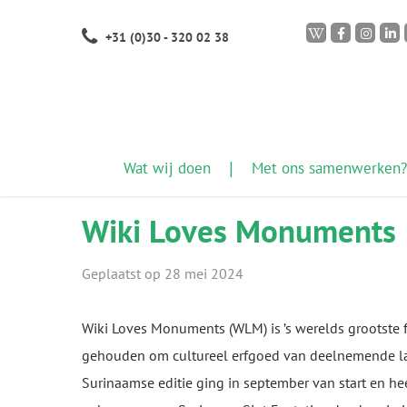
Skip
+31 (0)30 - 320 02 38
to
main
content
Wat wij doen
Met ons samenwerken?
Wiki Loves Monuments
Geplaatst op 28 mei 2024
Wiki Loves Monuments (WLM) is ’s werelds grootste f
gehouden om cultureel erfgoed van deelnemende lan
Surinaamse editie ging in september van start en hee