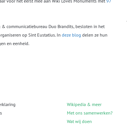
jaar voor het eerst mee aan Wiki Loves Monuments met
97
 & communicatiebureau Duo Brandits, besloten in het
ganiseren op Sint Eustatius. In
deze blog
delen ze hun
gen en eenheid.
erklaring
Wikipedia & meer
s
Met ons samenwerken?
Wat wij doen