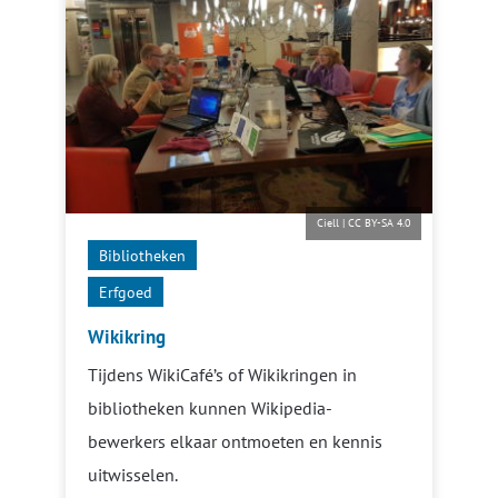
Ciell
|
CC BY-SA 4.0
Bibliotheken
Erfgoed
Wikikring
Tijdens WikiCafé’s of Wikikringen in
bibliotheken kunnen Wikipedia-
bewerkers elkaar ontmoeten en kennis
uitwisselen.